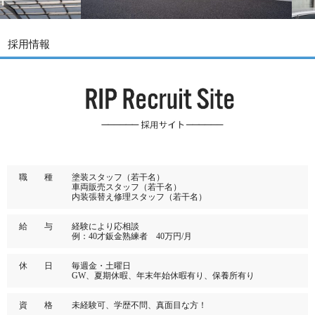
採用情報
職 種
塗装スタッフ（若干名）
車両販売スタッフ（若干名）
内装張替え修理スタッフ（若干名）
給 与
経験により応相談
例：40才鈑金熟練者 40万円/月
休 日
毎週金・土曜日
GW、夏期休暇、年末年始休暇有り、保養所有り
資 格
未経験可、学歴不問、真面目な方！