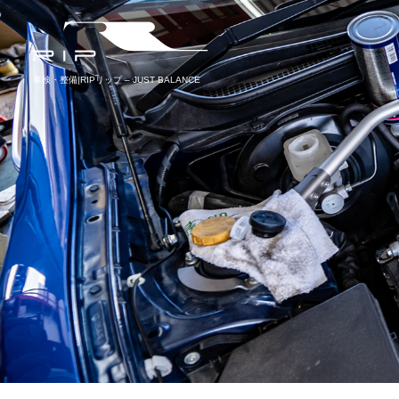
車検・整備|RIPリップ – JUST BALANCE