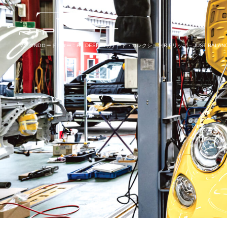
マツダNDロードスター：RK DESIGN カナード・コレクション|RIPリップ – JUST BALAN