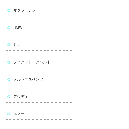
マクラーレン
BMW
ミニ
フィアット・アバルト
メルセデスベンツ
アウディ
ルノー