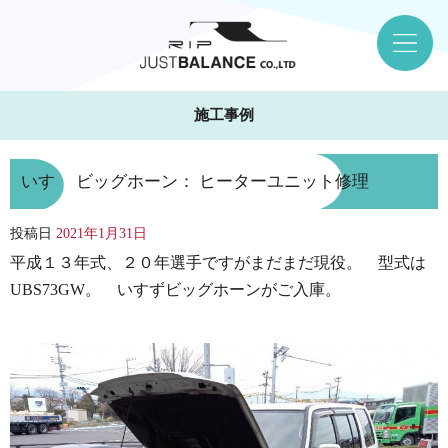
施工事例
いすゞ ビッグホーン： ヒーターユニット修理
投稿日
2021年1月31日
平成１３年式、２０年選手ですがまだまだ現役。 型式は
UBS73GW。 いすずビッグホーンがご入庫。