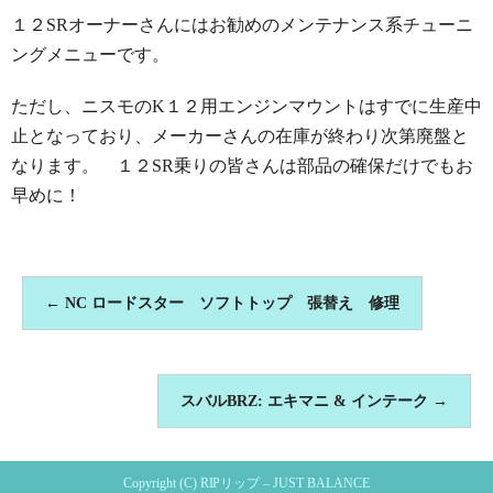
１２SRオーナーさんにはお勧めのメンテナンス系チューニ
ングメニューです。
ただし、ニスモのK１２用エンジンマウントはすでに生産中
止となっており、メーカーさんの在庫が終わり次第廃盤と
なります。 １２SR乗りの皆さんは部品の確保だけでもお
早めに！
←
NC ロードスター ソフトトップ 張替え 修理
スバルBRZ: エキマニ & インテーク
→
Copyright (C) RIPリップ – JUST BALANCE