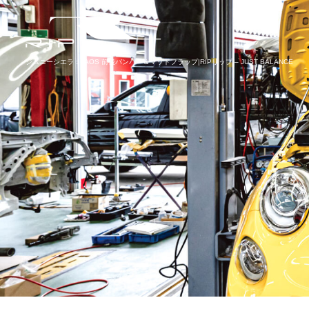
ジムニーシエラ：JAOS 前後バンパー＆マッドフラップ|RIPリップ – JUST BALANCE