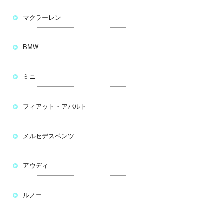
マクラーレン
BMW
ミニ
フィアット・アバルト
メルセデスベンツ
アウディ
ルノー