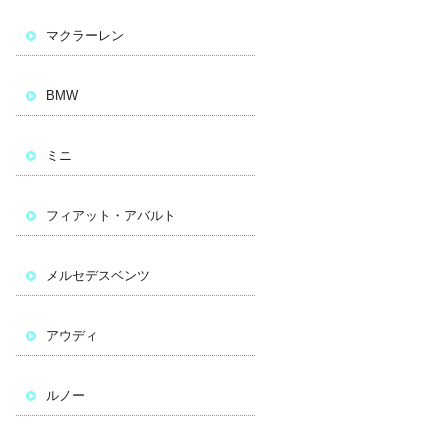
マクラーレン
BMW
ミニ
フィアット・アバルト
メルセデスベンツ
アウディ
ルノー