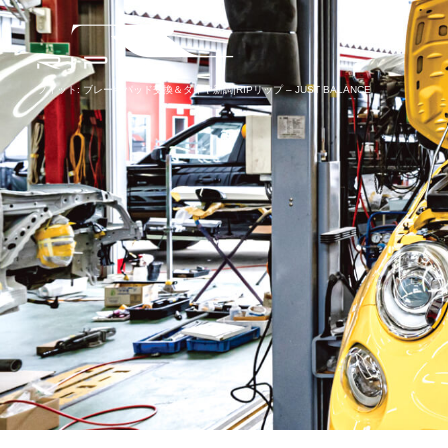
フィット: ブレーキパッド交換＆タイヤ新調|RIPリップ – JUST BALANCE