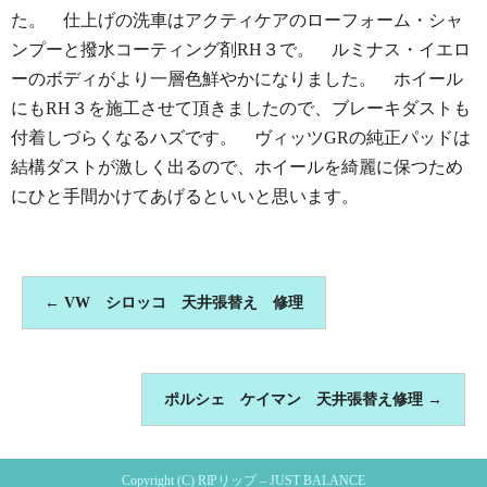
た。 仕上げの洗車はアクティケアのローフォーム・シャ
ンプーと撥水コーティング剤RH３で。 ルミナス・イエロ
ーのボディがより一層色鮮やかになりました。 ホイール
にもRH３を施工させて頂きましたので、ブレーキダストも
付着しづらくなるハズです。 ヴィッツGRの純正パッドは
結構ダストが激しく出るので、ホイールを綺麗に保つため
にひと手間かけてあげるといいと思います。
←
VW シロッコ 天井張替え 修理
ポルシェ ケイマン 天井張替え修理
→
Copyright (C) RIPリップ – JUST BALANCE