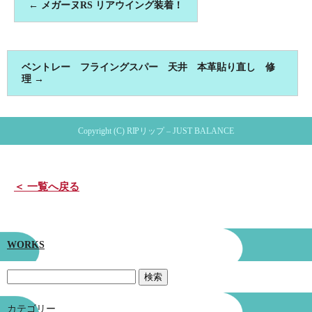
←
メガーヌRS リアウイング装着！
ベントレー フライングスパー 天井 本革貼り直し 修
理
→
Copyright (C) RIPリップ – JUST BALANCE
＜ 一覧へ戻る
WORKS
カテゴリー