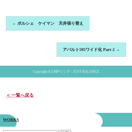
←
ポルシェ ケイマン 天井張り替え
アバルト595ワイド化 Part-2
→
Copyright (C) RIPリップ – JUST BALANCE
＜ 一覧へ戻る
WORKS