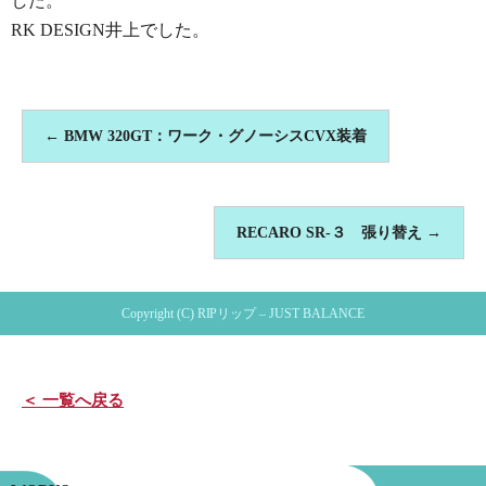
した。
RK DESIGN井上でした。
←
BMW 320GT：ワーク・グノーシスCVX装着
RECARO SR-３ 張り替え
→
Copyright (C) RIPリップ – JUST BALANCE
＜ 一覧へ戻る