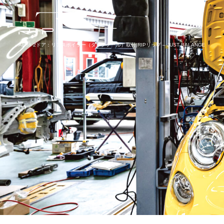
AE86 2ドア：リアスポイラー（ダックテール）取付|RIPリップ – JUST BALANCE