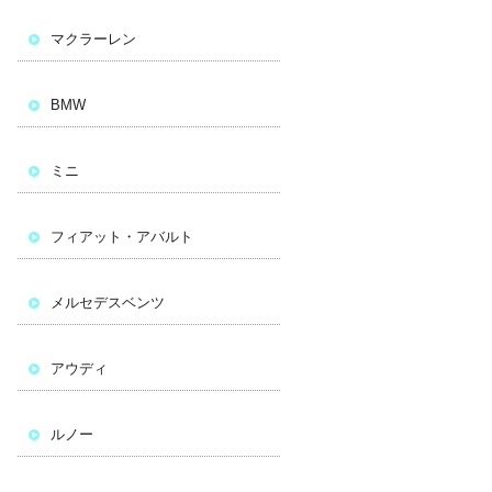
マクラーレン
BMW
ミニ
フィアット・アバルト
メルセデスベンツ
アウディ
ルノー