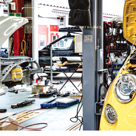
ジムニー：リフトアップキット取付|RIPリップ – JUST BALANCE