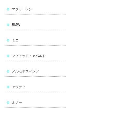
マクラーレン
BMW
ミニ
フィアット・アバルト
メルセデスベンツ
アウディ
ルノー