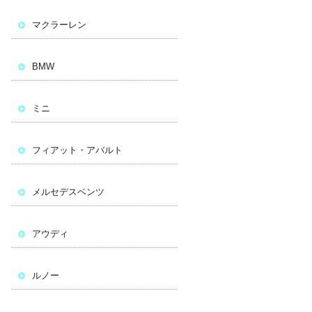
マクラーレン
BMW
ミニ
フィアット・アバルト
メルセデスベンツ
アウディ
ルノー