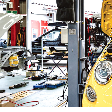
アバルト595：ボディダンパー取付|RIPリップ – JUST BALANCE