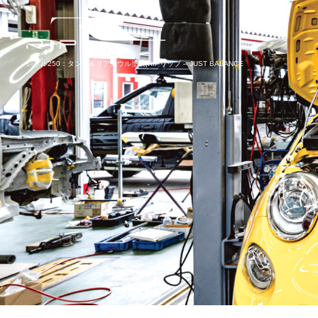
レブル250：タンク＆リアカウル塗装|RIPリップ – JUST BALANCE