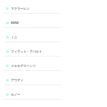
マクラーレン
BMW
ミニ
フィアット・アバルト
メルセデスベンツ
アウディ
ルノー