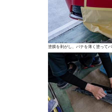
塗膜を剥がし、パテを薄く塗ってパ