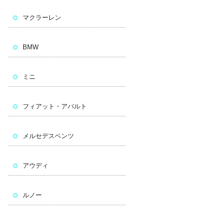
マクラーレン
BMW
ミニ
フィアット・アバルト
メルセデスベンツ
アウディ
ルノー