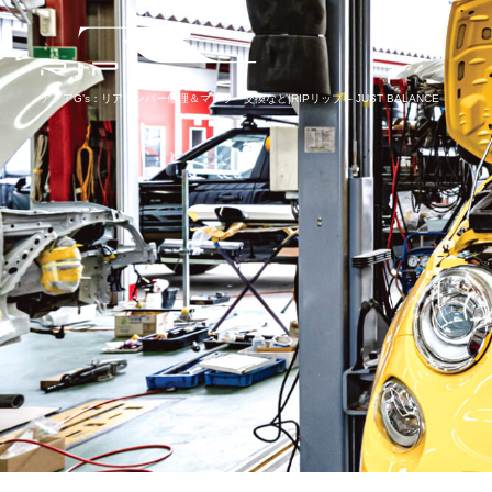
アクアG’s：リアバンパー修理＆マフラー交換など|RIPリップ – JUST BALANCE