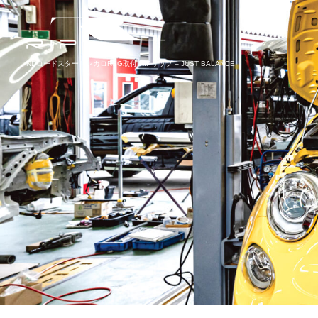
NDロードスター レカロRSG取付|RIPリップ – JUST BALANCE