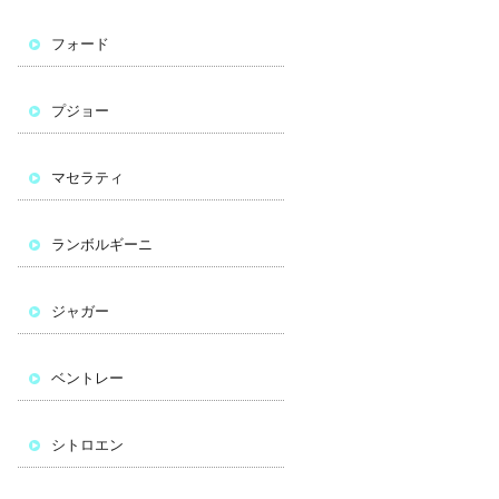
フォード
プジョー
マセラティ
ランボルギーニ
ジャガー
ベントレー
シトロエン