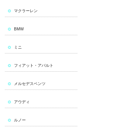
マクラーレン
BMW
ミニ
フィアット・アバルト
メルセデスベンツ
アウディ
ルノー