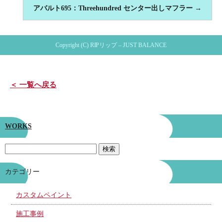
アバルト695：Threehundred センター出しマフラー
→
Copyright (C) RIPリップ – JUST BALANCE
＜ 一覧へ戻る
WORKS
カテゴリー
カスタムペイント
施工事例