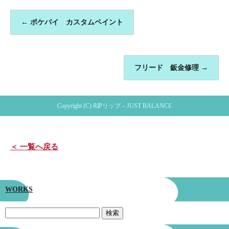
←
ポケバイ カスタムペイント
フリード 鈑金修理
→
Copyright (C) RIPリップ – JUST BALANCE
＜ 一覧へ戻る
WORKS