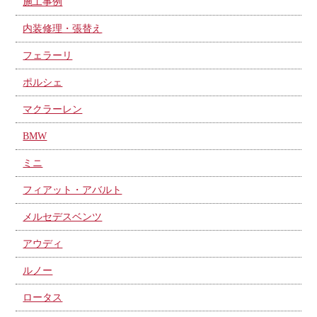
施工事例
内装修理・張替え
フェラーリ
ポルシェ
マクラーレン
BMW
ミニ
フィアット・アバルト
メルセデスベンツ
アウディ
ルノー
ロータス