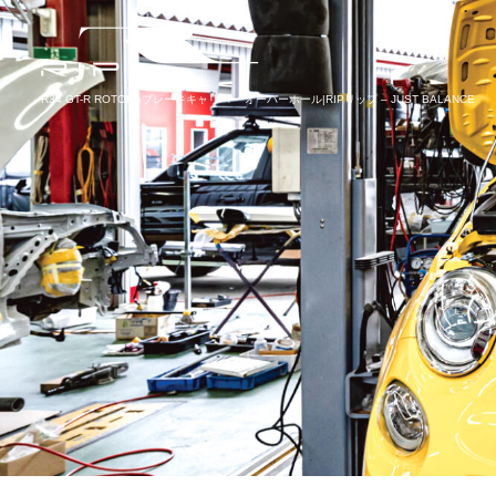
R34 GT-R ROTORAブレーキキャリパー オーバーホール|RIPリップ – JUST BALANCE