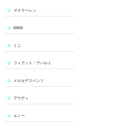
マクラーレン
BMW
ミニ
フィアット・アバルト
メルセデスベンツ
アウディ
ルノー