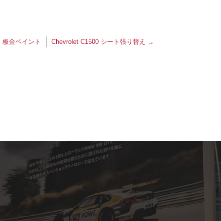
 板金ペイント
Chevrolet C1500 シート張り替え
→