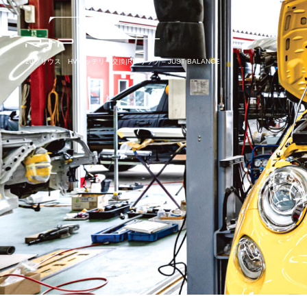
20プリウス HVバッテリー交換|RIPリップ – JUST BALANCE