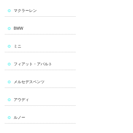
マクラーレン
BMW
ミニ
フィアット・アバルト
メルセデスベンツ
アウディ
ルノー