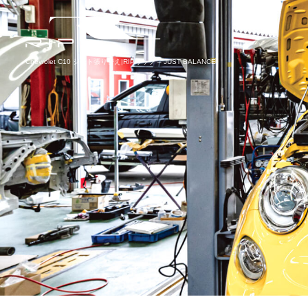
Chevrolet C10 シート張り替え|RIPリップ – JUST BALANCE