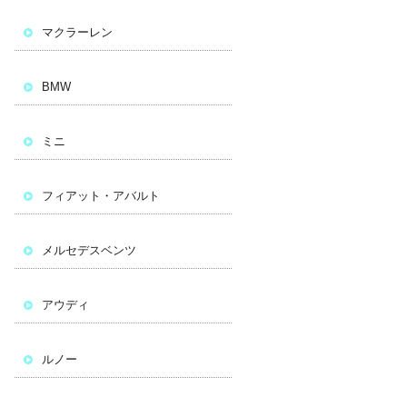
マクラーレン
BMW
ミニ
フィアット・アバルト
メルセデスベンツ
アウディ
ルノー