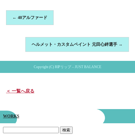
←
40アルファード
ヘルメット・カスタムペイント 元田心絆選手
→
Copyright (C) RIPリップ – JUST BALANCE
＜ 一覧へ戻る
WORKS