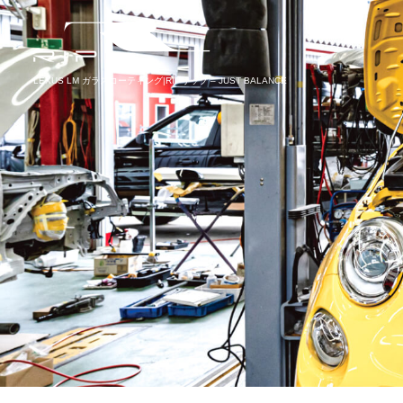
LEXUS LM ガラスコーティング|RIPリップ – JUST BALANCE