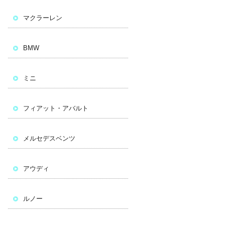
マクラーレン
BMW
ミニ
フィアット・アバルト
メルセデスベンツ
アウディ
ルノー