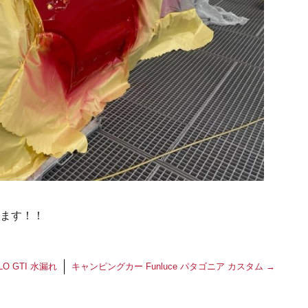
ます！！
LO GTI 水漏れ
キャンピングカー Funluce パタゴニア カスタム
→