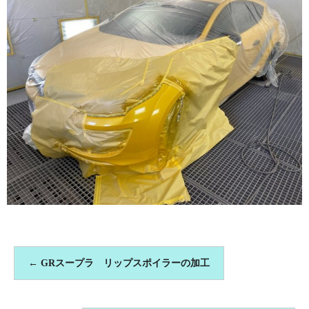
←
GRスープラ リップスポイラーの加工