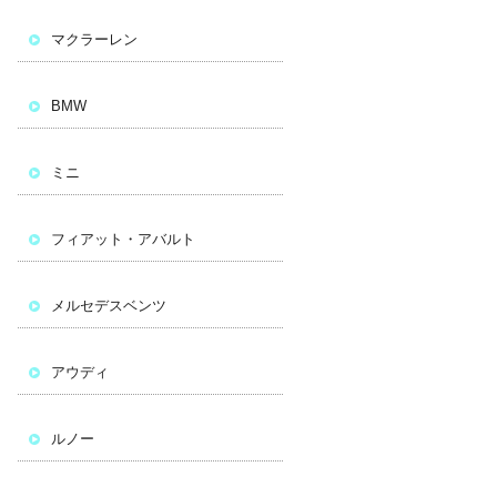
マクラーレン
BMW
ミニ
フィアット・アバルト
メルセデスベンツ
アウディ
ルノー