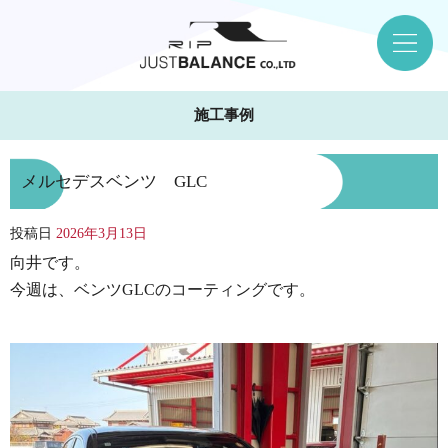
施工事例
メルセデスベンツ GLC
投稿日
2026年3月13日
向井です。
今週は、ベンツGLCのコーティングです。