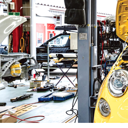
グランドチェロキー ヒッチメンバー取り付け|RIPリップ – JUST BALANCE