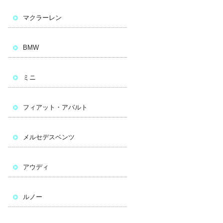
マクラーレン
BMW
ミニ
フィアット・アバルト
メルセデスベンツ
アウディ
ルノー