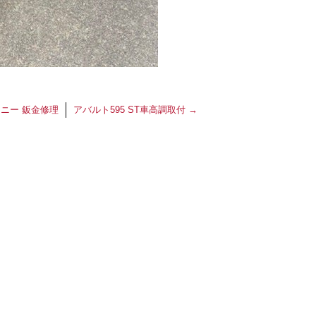
ニー 鈑金修理
アバルト595 ST車高調取付
→