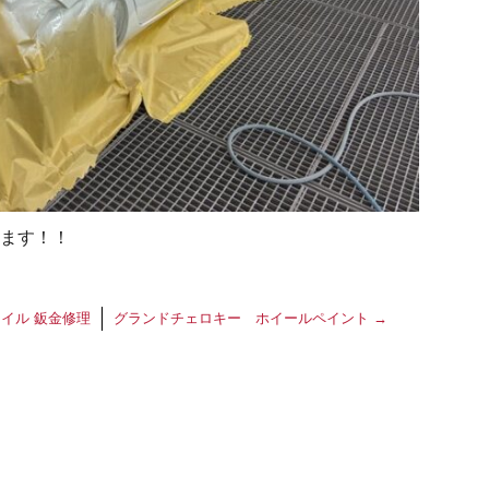
ます！！
イル 鈑金修理
グランドチェロキー ホイールペイント
→