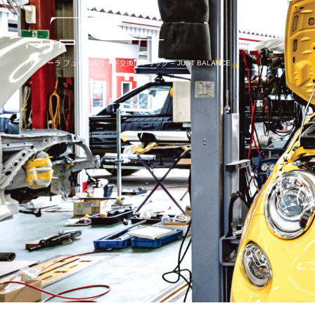
パナメーラ フューエルリッド交換|RIPリップ – JUST BALANCE