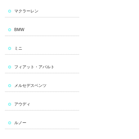
マクラーレン
BMW
ミニ
フィアット・アバルト
メルセデスベンツ
アウディ
ルノー