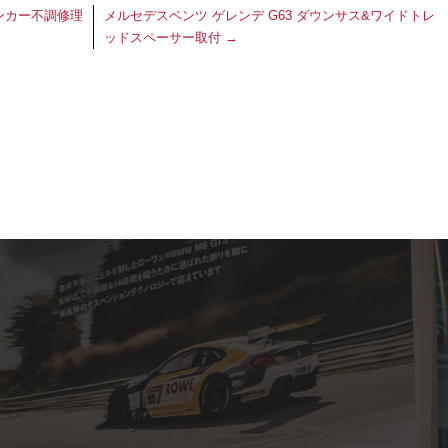
ンカー不調修理
メルセデスベンツ ゲレンデ G63 ダウンサス&ワイドトレ
ッドスペーサー取付
→