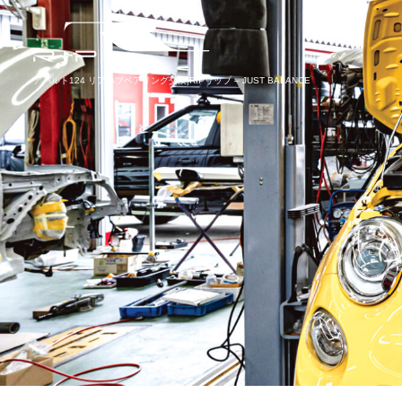
アバルト124 リアハブベアリング交換|RIPリップ – JUST BALANCE