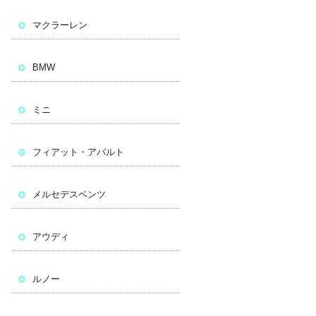
マクラーレン
BMW
ミニ
フィアット・アバルト
メルセデスベンツ
アウディ
ルノー