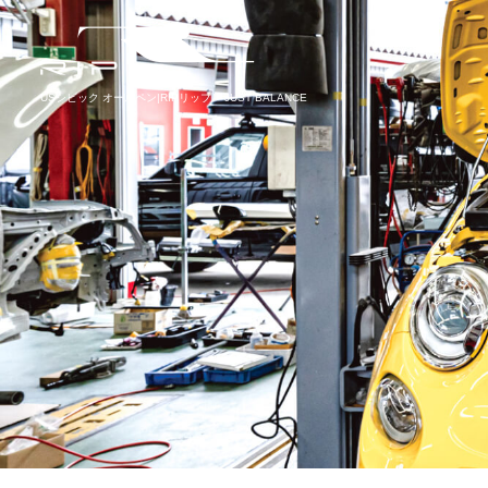
USシビック オールペン|RIPリップ – JUST BALANCE