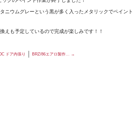
ビックのペイント作業が終了しました！
タニウムグレーという黒が多く入ったメタリックでペイント
換えも予定しているので完成が楽しみです！！
0C ドア内張り
BRZ/86エアロ製作…
→