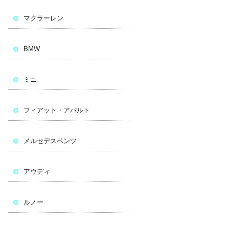
マクラーレン
BMW
ミニ
フィアット・アバルト
メルセデスベンツ
アウディ
ルノー