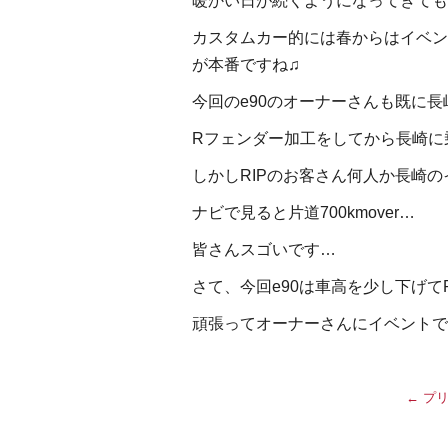
暖かい日が続くようになってきても
カスタムカー的には春からはイベン
が本番ですね♫
今回のe90のオーナーさんも既に長崎st
Rフェンダー加工をしてから長崎に
しかしRIPのお客さん何人か長崎
ナビで見ると片道700kmover…
皆さんスゴいです…
さて、今回e90は車高を少し下げ
頑張ってオーナーさんにイベントで自
←
プリ