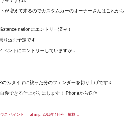
う春ですね♫
トが増えて来るのでカスタムカーのオーナーさんはこれから
ance nationにエントリー済み！
乗り込む予定です！
のイベントにエントリーしていますが…
てRのみタイヤに被った分のフェンダーを切り上げです♫
慢できる仕上がりにします！iPhoneから送信
ウス ペイント
af imp. 2016年4月号 掲載
→