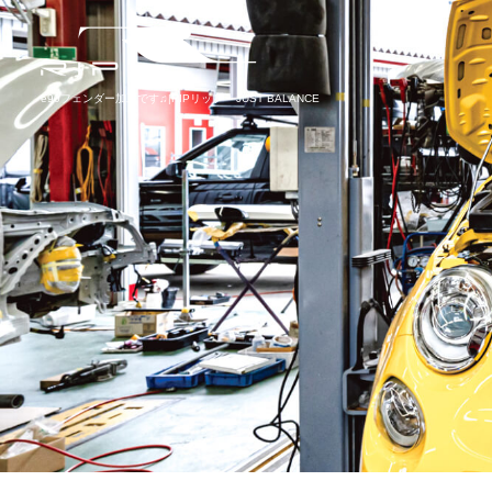
e90フェンダー加工です♫|RIPリップ – JUST BALANCE