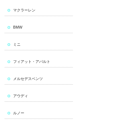
マクラーレン
BMW
ミニ
フィアット・アバルト
メルセデスベンツ
アウディ
ルノー