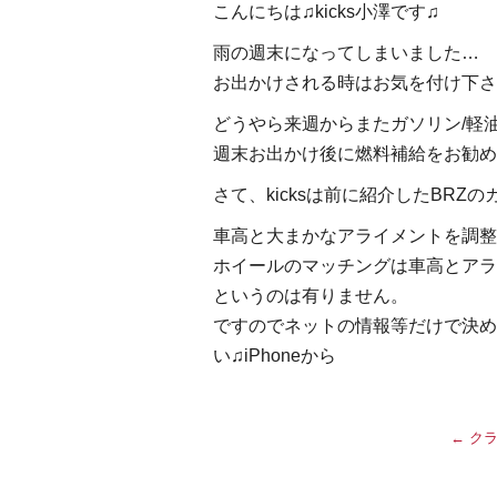
こんにちは♫kicks小澤です♫
雨の週末になってしまいました…
お出かけされる時はお気を付け下さ
どうやら来週からまたガソリン/軽
週末お出かけ後に燃料補給をお勧め
さて、kicksは前に紹介したBRZ
車高と大まかなアライメントを調整
ホイールのマッチングは車高とアラ
というのは有りません。
ですのでネットの情報等だけで決め
い♫iPhoneから
←
クラ