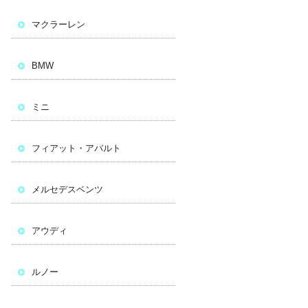
マクラーレン
BMW
ミニ
フィアット・アバルト
メルセデスベンツ
アウディ
ルノー