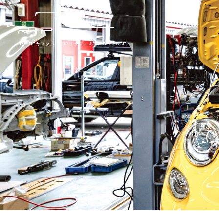
86/BRZカスタム♫|RIPリップ – JUST BALANCE