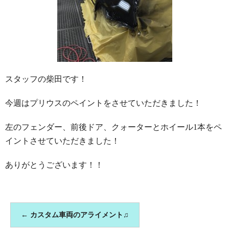
スタッフの柴田です！
今週はプリウスのペイントをさせていただきました！
左のフェンダー、前後ドア、クォーターとホイール1本をペ
イントさせていただきました！
ありがとうございます！！
←
カスタム車両のアライメント♫