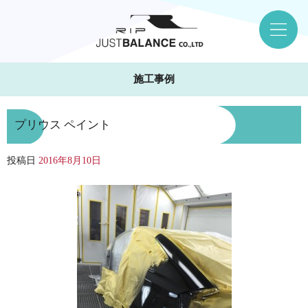
施工事例
プリウス ペイント
投稿日
2016年8月10日