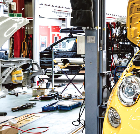
アルファロメオ ジュリア スーパー 吊り天井 張替修理|RIPリップ – JUST BALANCE