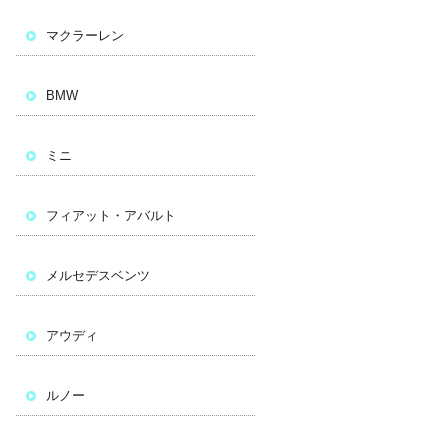
マクラーレン
BMW
ミニ
フィアット・アバルト
メルセデスベンツ
アウディ
ルノー