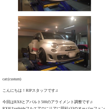
cat:(custum)
こんにちは！RIPスタッフです♫
今回はRX8とアバルト500のアライメント調整です♫
RX8はveilsideフルエアロにリアに同社z33のオーバーフェン