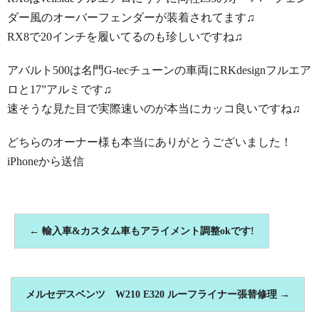
ダー風のオーバーフェンダーが装着されてます♫
RX8で20インチを履いてるのも珍しいですね♫
アバルト500は名門G-tecチューンの車両にRKdesignフルエア
ロと17”アルミです♫
速そうな見た目で実際速いのが本当にカッコ良いですね♫
どちらのオーナー様も本当にありがとうございました！
iPhoneから送信
←
輸入車&カスタム車もアライメント調整okです!
メルセデスベンツ W210 E320 ルーフライナー張替修理
→