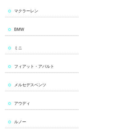
マクラーレン
BMW
ミニ
フィアット・アバルト
メルセデスベンツ
アウディ
ルノー