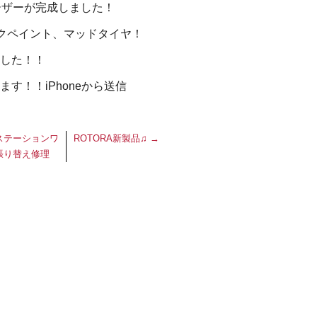
ーザーが完成しました！
クペイント、マッドタイヤ！
した！！
す！！iPhoneから送信
ステーションワ
ROTORA新製品♫
→
張り替え修理