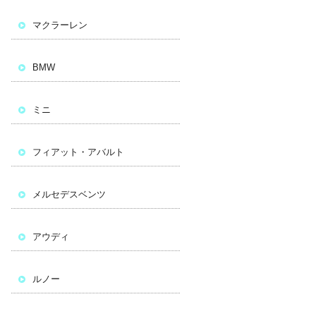
マクラーレン
BMW
ミニ
フィアット・アバルト
メルセデスベンツ
アウディ
ルノー