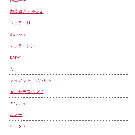
施工事例
内装修理・張替え
フェラーリ
ポルシェ
マクラーレン
BMW
ミニ
フィアット・アバルト
メルセデスベンツ
アウディ
ルノー
ロータス