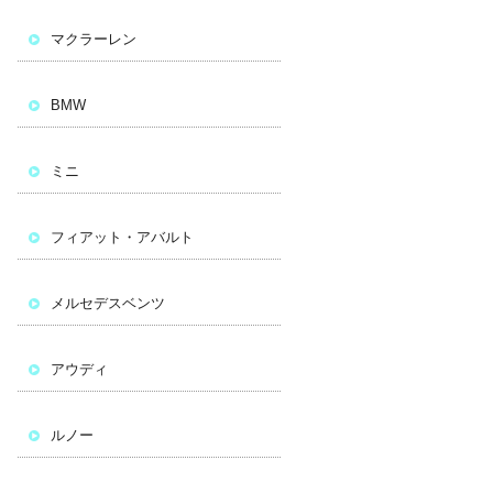
マクラーレン
BMW
ミニ
フィアット・アバルト
メルセデスベンツ
アウディ
ルノー