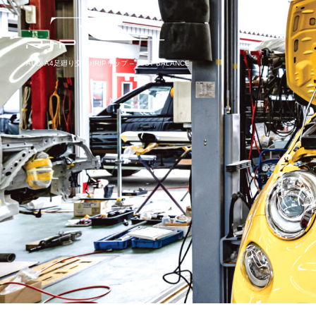
AUDI A4足廻り交換♪|RIPリップ – JUST BALANCE