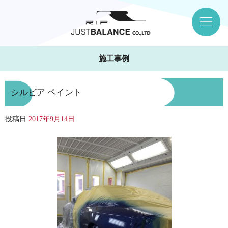
施工事例
シルビア ペイント
投稿日
2017年9月14日