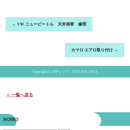
←
VW ニュービートル 天井張替 修理
カマロ エアロ取り付け
→
Copyright (C) RIPリップ – JUST BALANCE
＜ 一覧へ戻る
WORKS