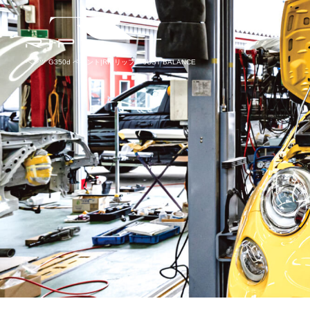
ベンツ G350d ペイント|RIPリップ – JUST BALANCE