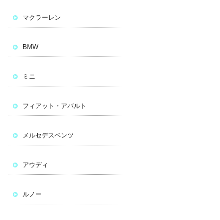
マクラーレン
BMW
ミニ
フィアット・アバルト
メルセデスベンツ
アウディ
ルノー