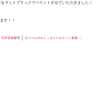
部分をマットブラックでペイントさせていただきました！
ます！！
 天井張替修理
ホイールボルト→ホイールナット変換
→