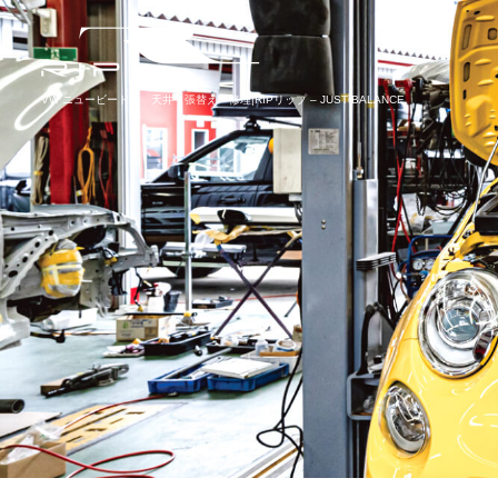
VW ニュービートル 天井 張替え 修理|RIPリップ – JUST BALANCE