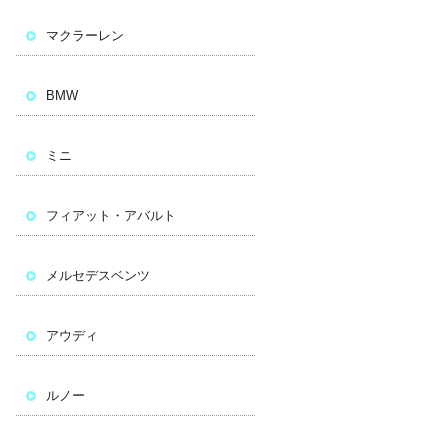
マクラーレン
BMW
ミニ
フィアット・アバルト
メルセデスベンツ
アウディ
ルノー