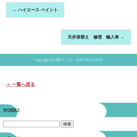
←
ハイエース ペイント
天井張替え 修理 輸入車
→
Copyright (C) RIPリップ – JUST BALANCE
＜ 一覧へ戻る
WORKS