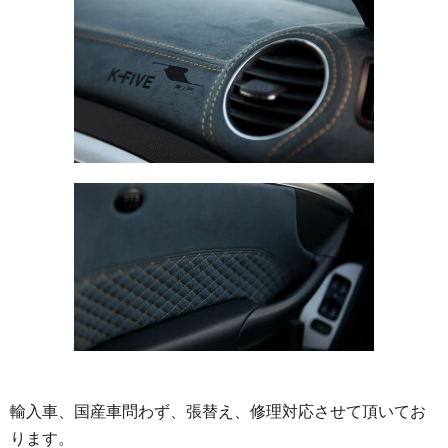
輸入車、国産車問わず、張替え、修理対応させて頂いてお
ります。