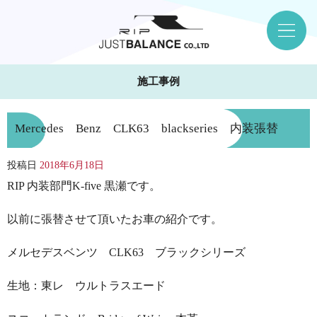
施工事例
Mercedes Benz CLK63 blackseries 内装張替
投稿日
2018年6月18日
RIP 内装部門K-five 黒瀬です。
以前に張替させて頂いたお車の紹介です。
メルセデスベンツ CLK63 ブラックシリーズ
生地：東レ ウルトラスエード