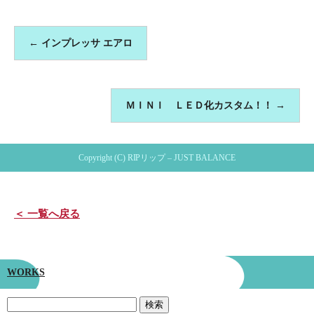
←
インプレッサ エアロ
ＭＩＮＩ ＬＥＤ化カスタム！！
→
Copyright (C) RIPリップ – JUST BALANCE
＜ 一覧へ戻る
WORKS