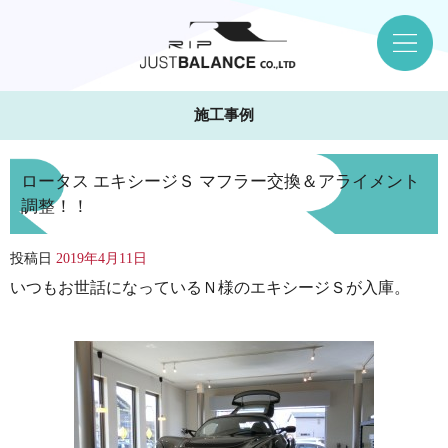
施工事例
ロータス エキシージＳ マフラー交換＆アライメント
調整！！
投稿日
2019年4月11日
いつもお世話になっているＮ様のエキシージＳが入庫。